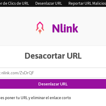
r de Clics de URL
Desenlazar URL
Reportar URL Malicio
Nlink
Desacortar URL
s poner tu URL y eliminar el enlace corto